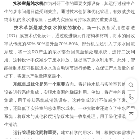
实验室超纯水机
作为科研工作的重要支撑设备，其运行过程中产
生的废水问题日益受到关注。通过技术创新和优化管理，有效减少超
纯水机的废水排放量，已成为实验室可持续发展的重要课题。
技术革新是减少废水排放的核心。
新一代设备采用逆渗透
（RO）膜技术优化设计，通过改进膜元件结构和材料，将水的回收
率从传统的30%-50%提升至70%-80%。部分机型还引入了浓水回流
系统，将一次RO产生的浓水部分回流至预处理系统，进行二次利
用。这种设计不仅减少了废水排放，还提高了原水利用率。此外，智
能控制系统可根据进水水质自动调节运行参数，在保证产水质量的前
提下，将废水产生量降至最小。
系统集成优化是另一个重要方向。
将超纯水机与实验室其他用水
设备进行系统集成，实现水资源的梯级利用。例如，将产生的废水收
集后，用于冷却系统或清洗设备。这种集成设计不仅减少了废水排
放，还降低了实验室的总体用水成本。一些实验室还建立了中水回用
系统，将废水与其他轻度污染废水统一收集处理，用于绿化灌溉或卫
生清洁。
运行管理优化同样重要。
建立科学的用水计划，根据实验需求合