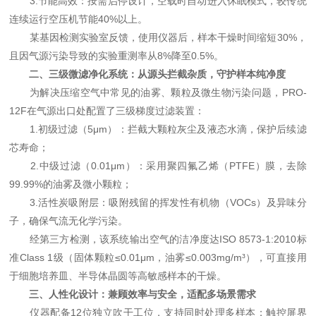
3.节能高效：按需启停设计，空载时自动进入休眠模式，较传统
连续运行空压机节能40%以上。
某基因检测实验室反馈，使用仪器后，样本干燥时间缩短30%，
且因气源污染导致的实验重测率从8%降至0.5%。
二、三级微滤净化系统：从源头拦截杂质，守护样本纯净度
为解决压缩空气中常见的油雾、颗粒及微生物污染问题，PRO-
12F在气源出口处配置了三级梯度过滤装置：
1.初级过滤（5μm）：拦截大颗粒灰尘及液态水滴，保护后续滤
芯寿命；
2.中级过滤（0.01μm）：采用聚四氟乙烯（PTFE）膜，去除
99.99%的油雾及微小颗粒；
3.活性炭吸附层：吸附残留的挥发性有机物（VOCs）及异味分
子，确保气流无化学污染。
经第三方检测，该系统输出空气的洁净度达ISO 8573-1:2010标
准Class 1级（固体颗粒≤0.01μm，油雾≤0.003mg/m³），可直接用
于细胞培养皿、半导体晶圆等高敏感样本的干燥。
三、人性化设计：兼顾效率与安全，适配多场景需求
仪器配备12位独立吹干工位，支持同时处理多样本；触控屏界