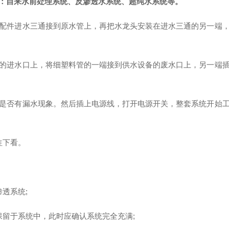
：自来水前处理系统、反渗透水系统、超纯水系统等。
件进水三通接到原水管上，再把水龙头安装在进水三通的另一端，
进水口上，将细塑料管的一端接到供水设备的废水口上，另一端插
否有漏水现象。然后插上电源线，打开电源开关，整套系统开始工
往下看。
透系统;
留于系统中，此时应确认系统完全充满;