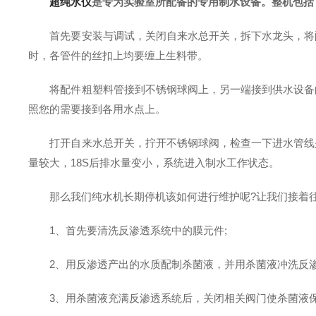
超纯水仪
是专为实验室所配备的专用制水设备。整机包括
首先要安装与调试，关闭自来水总开关，拆下水龙头，将配
时，各管件的丝扣上均要缠上生料带。
将配件粗塑料管接到不锈钢球阀上，另一端接到供水设备的
照您的需要接到各用水点上。
打开自来水总开关，拧开不锈钢球阀，检查一下进水管线是
量较大，18S后排水量变小，系统进入制水工作状态。
那么我们纯水机长期停机该如何进行维护呢?让我们接着
1、首先要清洗反渗透系统中的膜元件;
2、用反渗透产出的水质配制杀菌液，并用杀菌液冲洗反渗
3、用杀菌液充满反渗透系统后，关闭相关阀门使杀菌液保