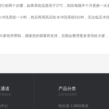
行前两个步骤，如果系统温度高于27℃，则应每隔半个月更换一次杀
冲洗系统一小时，然后再用高压给水冲洗系统5分钟，无论低压冲洗
家有所帮助，感谢您的观看和支持，后期会整理更多资讯给大家，
速通道
产品分类
 TRACK
CATEGORY
品中心
纯水器-1.0MΩ单反