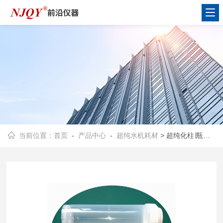
当前位置：
首页
-
产品中心
-
超纯水机耗材
> 超纯化柱∣瓶装式