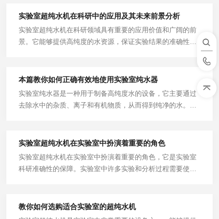
实验室超纯水机在科研中的应用及其未来前景分析
实验室超纯水机在科研领域具有重要的应用价值和广阔的前
景。它能够提供高纯度的水资源，保证实验结果的准确性和
可靠性。随着科学研究的不断深入和技术的不断进步，该设
备在科研中的应用前景将会更加广阔，对于推动科学发展和
实验数据的准确性起到重要作用。
本篇教你如何正确有效地使用实验室纯水器
实验室纯水器是一种用于制备高纯度水的设备，它主要通过
去除水中的杂质、离子和有机物质，从而得到纯净的水。在
使用纯水器的过程中，我们应该注意设备的安全和操作的规
范，以确保设备能够稳定、高效地工作，为实验工作提供纯
净可靠的水源。
实验室超纯水机在实验室中扮演着重要的角色
实验室超纯水机在实验室中扮演着重要的角色，它是实验室
科研准确性的保障。实验室中许多实验和分析过程需要使用
纯净的水源，而超纯水机正是为此而设计。
教你如何选购适合实验室的超纯水机