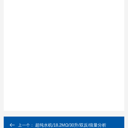
超纯水机/18.2MΩ/30升/双反/痕量分析
上一个：