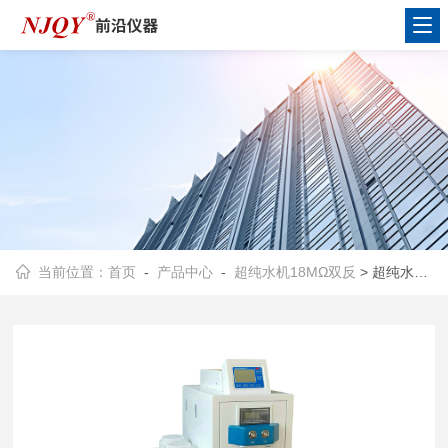
当前位置：
首页
-
产品中心
-
超纯水机18MΩ双反
> 超纯水机/18.2MΩ/30升/双反/MF