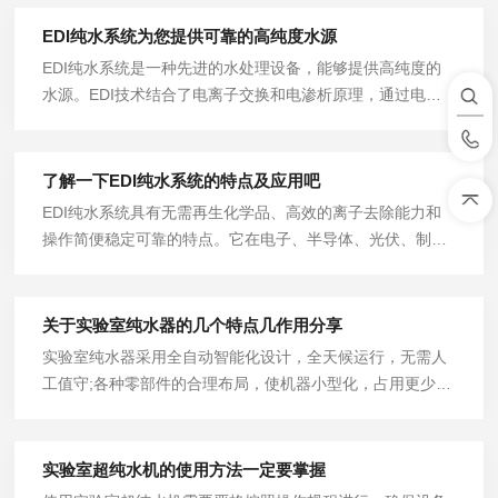
EDI纯水系统为您提供可靠的高纯度水源
EDI纯水系统是一种先进的水处理设备，能够提供高纯度的
水源。EDI技术结合了电离子交换和电渗析原理，通过电流
和压力来去除水中的离子、溶解性盐和有机物质，从而获得
高纯度的水。
了解一下EDI纯水系统的特点及应用吧
EDI纯水系统具有无需再生化学品、高效的离子去除能力和
操作简便稳定可靠的特点。它在电子、半导体、光伏、制
药、生物技术、实验室和科学研究等领域具有广泛的应用。
EDI纯水系统为这些领域提供了高纯度的水源，支持着技术
创新和科学发展。
关于实验室纯水器的几个特点几作用分享
实验室纯水器采用全自动智能化设计，全天候运行，无需人
工值守;各种零部件的合理布局，使机器小型化，占用更少的
空间，滤芯等耗材采用旋盖式设计，无需拆开机箱即可更换
耗材，省时省力。
实验室超纯水机的使用方法一定要掌握